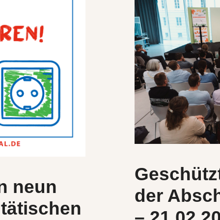
Geschütz
in neun
der Absch
tätischen
– 21.02.2