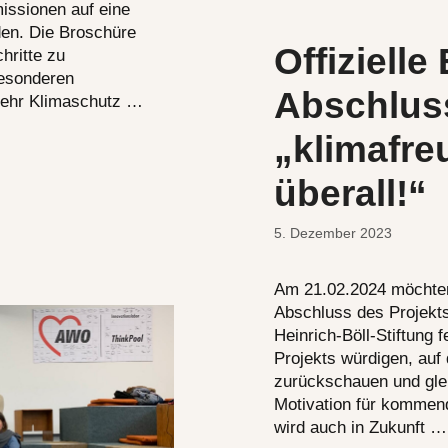
missionen auf eine
den. Die Broschüre
Offizielle
hritte zu
besonderen
Abschlus
ehr Klimaschutz …
„klimafre
überall!“
5. Dezember 2023
Am 21.02.2024 möchten
Abschluss des Projekts 
Heinrich-Böll-Stiftung 
Projekts würdigen, auf 
zurückschauen und glei
Motivation für kommen
wird auch in Zukunft 