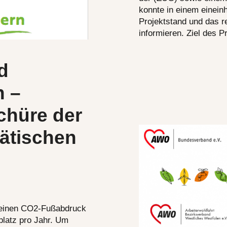
konnte in einem einein
Projektstand und das r
informieren. Ziel des 
d
n –
hüre der
ätischen
t einen CO2-Fußabdruck
latz pro Jahr. Um