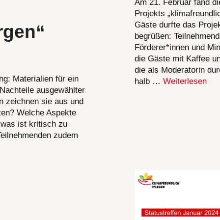
Am 21. Februar fand d
Projekts „klimafreundlic
Gäste durfte das Projek
rgen“
begrüßen: Teilnehmende
Förderer*innen und Mi
die Gäste mit Kaffee un
die als Moderatorin dur
g: Materialien für ein
halb …
Weiterlesen
 Nachteile ausgewählter
n zeichnen sie aus und
chten? Welche Aspekte
as ist kritisch zu
 Teilnehmenden zudem